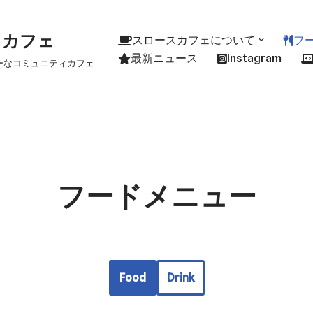
ースカフェ
スロースカフェについて
フ
最新ニュース
Instagram
ーなコミュニティカフェ
フードメニュー
Food
Drink