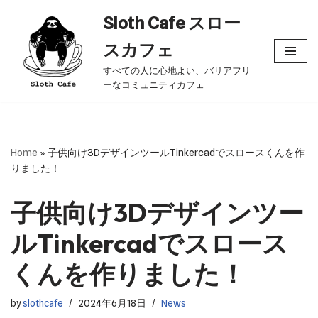
Sloth Cafe スロー
コ
スカフェ
ン
すべての人に心地よい、バリアフリ
テ
ーなコミュニティカフェ
ン
ツ
へ
ス
Home
»
子供向け3DデザインツールTinkercadでスロースくんを作
キ
りました！
ッ
プ
子供向け3Dデザインツー
ルTinkercadでスロース
くんを作りました！
by
slothcafe
2024年6月18日
News