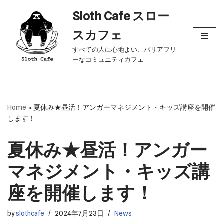
Sloth Cafe スロー
コ
スカフェ
ン
すべての人に心地よい、バリアフリ
テ
ーなコミュニティカフェ
ン
ツ
へ
ス
Home
»
夏休み★昼活！アンガーマネジメント・キッズ講座を開催
キ
します！
ッ
プ
夏休み★昼活！アンガー
マネジメント・キッズ講
座を開催します！
by
slothcafe
2024年7月23日
News