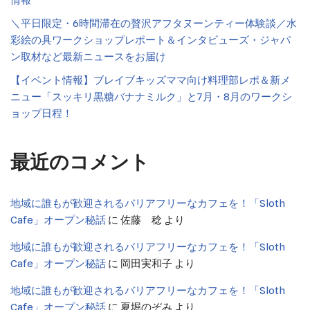
情報
＼平日限定・6時間滞在の贅沢アフタヌーンティー体験談／水
彩絵の具ワークショップレポート＆インタビューズ・ジャパ
ン取材など最新ニュースをお届け
【イベント情報】ブレイブキッズママ向け料理部レポ＆新メ
ニュー「スッキリ黒糖バナナミルク」と7月・8月のワークシ
ョップ日程！
最近のコメント
地域に誰もが歓迎されるバリアフリーなカフェを！「Sloth
Cafe」オープン秘話
に
佐藤 稔
より
地域に誰もが歓迎されるバリアフリーなカフェを！「Sloth
Cafe」オープン秘話
に
岡田実和子
より
地域に誰もが歓迎されるバリアフリーなカフェを！「Sloth
Cafe」オープン秘話
に
夏堀のぞみ
より