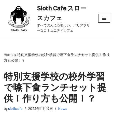
Sloth Cafe スロー
コ
スカフェ
ン
すべての人に心地よい、バリアフリ
テ
ーなコミュニティカフェ
ン
ツ
へ
ス
Home
»
特別支援学校の校外学習で嚥下食ランチセット提供！作り
キ
方も公開！？
ッ
プ
特別支援学校の校外学習
で嚥下食ランチセット提
供！作り方も公開！？
by
slothcafe
2024年11月19日
News