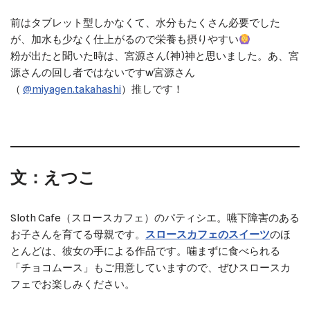
前はタブレット型しかなくて、水分もたくさん必要でした
が、加水も少なく仕上がるので栄養も摂りやすい
粉が出たと聞いた時は、宮源さん(神)神と思いました。あ、宮
源さんの回し者ではないですw宮源さん
（
@miyagen.takahashi
）推しです！
文：えつこ
Sloth Cafe（スロースカフェ）のパティシエ。嚥下障害のある
お子さんを育てる母親です。
スロースカフェのスイーツ
のほ
とんどは、彼女の手による作品です。噛まずに食べられる
「チョコムース」もご用意していますので、ぜひスロースカ
フェでお楽しみください。